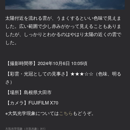
太陽付近を流れる雲が、うまくするといい色味で見えま
した。広い範囲で少し赤みがかって見えることもありま
したが、しっかりとわかるのはやはり太陽の近くの雲で
した。
【撮影時間帯】2024年10月6日 10:05頃
【彩雲・光冠としての見事さ】★★★☆☆（色味、明る
さ）
【場所】島根県大田市
【カメラ】FUJIFILM X70
※大気光学現象については
こちら
もどうぞ。
大気光学現象（大気光象）
(
41
)