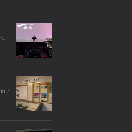
した。
ました