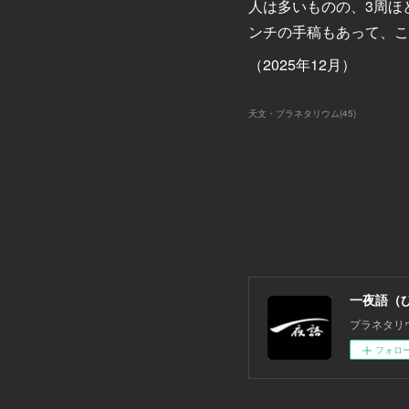
人は多いものの、3周ほ
ンチの手稿もあって、こ
（2025年12月）
天文・プラネタリウム
(
45
)
一夜語（
プラネタリ
フォロ