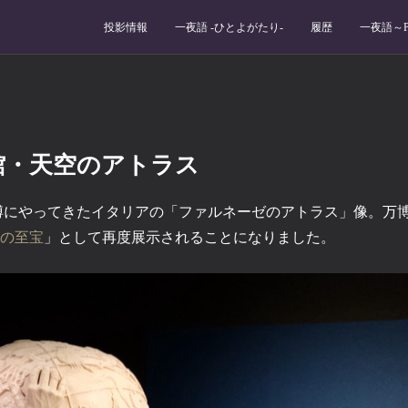
投影情報
一夜語 -ひとよがたり‐
履歴
一夜語～Po
館・天空のアトラス
万博にやってきたイタリアの「ファルネーゼのアトラス」像。万
の至宝
」として再度展示されることになりました。