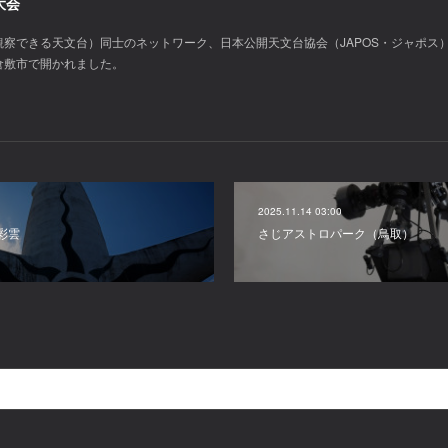
大会
察できる天文台）同士のネットワーク、日本公開天文台協会（JAPOS・ジャポス
倉敷市で開かれました。
2025.11.14 03:00
彩雲
さじアストロパーク（鳥取）