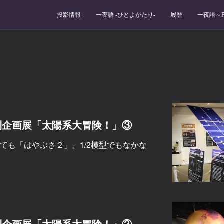
投影情報
一夜語 -ひとよがたり‐
履歴
一夜語～Po
別企画展「太陽系大冒険！」③
ても「はやぶさ２」。1/2模型でもなかな
別企画展「太陽系大冒険！」②